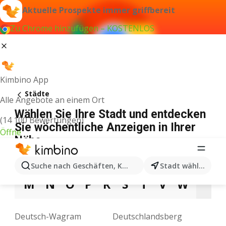
Aktuelle Prospekte immer griffbereit
Zu Chrome hinzufügen – KOSTENLOS
Kimbino App
Städte
Alle Angebote an einem Ort
Wählen Sie Ihre Stadt und entdecken
(14 100 Bewertungen)
Sie wöchentliche Anzeigen in Ihrer
Öffne
Nähe
A
B
D
E
F
G
H
I
J
K
L
Suche nach Geschäften, Kategorien, Produkten...
Stadt wählen
M
N
O
P
R
S
T
V
W
Z
Deutsch-Wagram
Deutschlandsberg