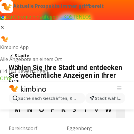
Aktuelle Prospekte immer griffbereit
Zu Chrome hinzufügen – KOSTENLOS
Kimbino App
Städte
Alle Angebote an einem Ort
Wählen Sie Ihre Stadt und entdecken
(14 100 Bewertungen)
Sie wöchentliche Anzeigen in Ihrer
Öffne
Nähe
A
B
D
E
F
G
H
I
J
K
L
Suche nach Geschäften, Kategorien, Produkten...
Stadt wählen
M
N
O
P
R
S
T
V
W
Z
Ebreichsdorf
Eggenberg