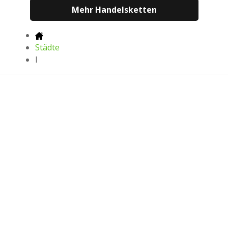
Mehr Handelsketten
Städte
I
Die neuesten Prospekte, Angebote und
Nachlässe
Herunterladen in
Herunterladen in
Herunterladen in