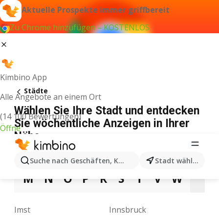
Aktuelle Prospekte immer griffbereit
Zu Chrome hinzufügen – KOSTENLOS
Kimbino App
Städte
Alle Angebote an einem Ort
Wählen Sie Ihre Stadt und entdecken
(14 100 Bewertungen)
Sie wöchentliche Anzeigen in Ihrer
Öffne
Nähe
A
B
D
E
F
G
H
I
J
K
L
Suche nach Geschäften, Kategorien, Produkten...
Stadt wählen
M
N
O
P
R
S
T
V
W
Z
Imst
Innsbruck