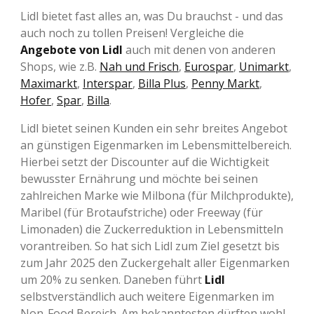
Lidl bietet fast alles an, was Du brauchst - und das
auch noch zu tollen Preisen! Vergleiche die
Angebote von Lidl
auch mit denen von anderen
Shops, wie z.B.
Nah und Frisch
,
Eurospar
,
Unimarkt
,
Maximarkt
,
Interspar
,
Billa Plus
,
Penny Markt
,
Hofer
,
Spar
,
Billa
.
Lidl bietet seinen Kunden ein sehr breites Angebot
an günstigen Eigenmarken im Lebensmittelbereich.
Hierbei setzt der Discounter auf die Wichtigkeit
bewusster Ernährung und möchte bei seinen
zahlreichen Marke wie Milbona (für Milchprodukte),
Maribel (für Brotaufstriche) oder Freeway (für
Limonaden) die Zuckerreduktion in Lebensmitteln
vorantreiben. So hat sich Lidl zum Ziel gesetzt bis
zum Jahr 2025 den Zuckergehalt aller Eigenmarken
um 20% zu senken. Daneben führt
Lidl
selbstverständlich auch weitere Eigenmarken im
Non-Food Bereich. Am bekanntesten dürften wohl