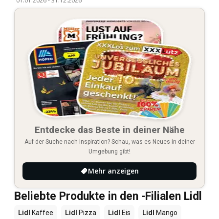
01.01.2026
-
31.12.2026
Entdecke das Beste in deiner Nähe
Auf der Suche nach Inspiration? Schau, was es Neues in deiner
Umgebung gibt!
Mehr anzeigen
Beliebte Produkte in den -Filialen Lidl
Lidl
Kaffee
Lidl
Pizza
Lidl
Eis
Lidl
Mango