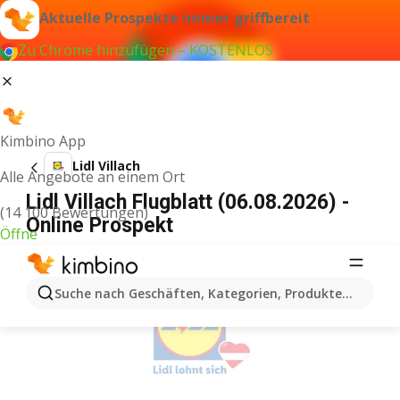
Aktuelle Prospekte immer griffbereit
Zu Chrome hinzufügen – KOSTENLOS
Kimbino App
Lidl Villach
Alle Angebote an einem Ort
Lidl Villach Flugblatt (06.08.2026) -
(14 100 Bewertungen)
Online Prospekt
Öffne
WERBUNG
Suche nach Geschäften, Kategorien, Produkten...