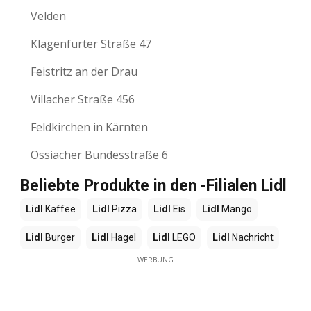
Velden
Klagenfurter Straße 47
Feistritz an der Drau
Villacher Straße 456
Feldkirchen in Kärnten
Ossiacher Bundesstraße 6
Beliebte Produkte in den -Filialen Lidl
Lidl
Kaffee
Lidl
Pizza
Lidl
Eis
Lidl
Mango
Lidl
Burger
Lidl
Hagel
Lidl
LEGO
Lidl
Nachricht
WERBUNG