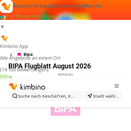
Aktuelle Prospekte immer griffbereit
Zu Chrome hinzufügen – KOSTENLOS
Kimbino App
Bipa
Alle Angebote an einem Ort
BIPA Flugblatt August 2026
(14 100 Bewertungen)
WERBUNG
Öffne
Suche nach Geschäften, Kategorien, Produkten...
Stadt wählen