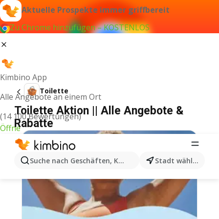
Aktuelle Prospekte immer griffbereit
Zu Chrome hinzufügen – KOSTENLOS
Kimbino App
Toilette
Alle Angebote an einem Ort
Toilette Aktion || Alle Angebote &
(14 100 Bewertungen)
Rabatte
Öffne
Suche nach Geschäften, Kategorien, Produkten...
Stadt wählen