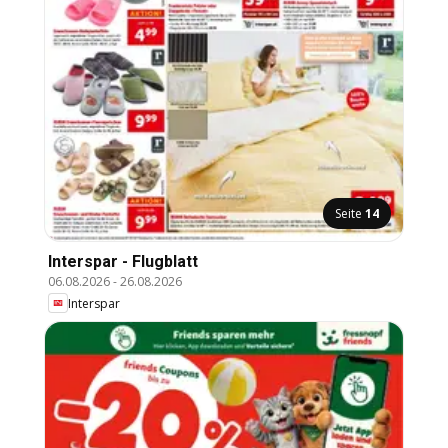
Seite
14
Interspar - Flugblatt
06.08.2026
-
26.08.2026
Interspar