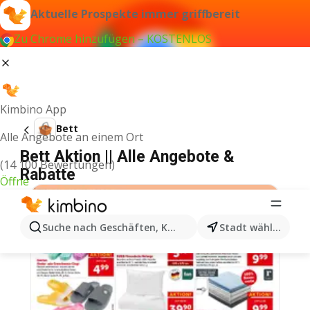
Aktuelle Prospekte immer griffbereit
Zu Chrome hinzufügen – KOSTENLOS
Kimbino App
Bett
Alle Angebote an einem Ort
Bett Aktion || Alle Angebote &
(14 100 Bewertungen)
Rabatte
Öffne
Suche nach Geschäften, Kategorien, Produkten...
Stadt wählen