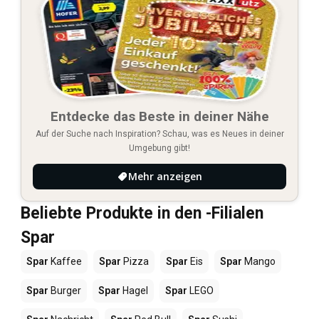
Entdecke das Beste in deiner Nähe
Auf der Suche nach Inspiration? Schau, was es Neues in deiner
Umgebung gibt!
Mehr anzeigen
Beliebte Produkte in den -Filialen
Spar
Spar
Kaffee
Spar
Pizza
Spar
Eis
Spar
Mango
Spar
Burger
Spar
Hagel
Spar
LEGO