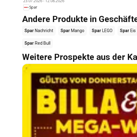
23.07.2026
-
12.08.2026
Spar
Andere Produkte in Geschäft
Spar
Nachricht
Spar
Mango
Spar
LEGO
Spar
Eis
Spar
Red Bull
Weitere Prospekte aus der Ka