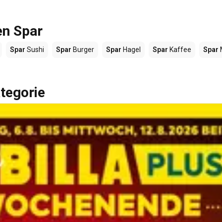
en Spar
Spar
Sushi
Spar
Burger
Spar
Hagel
Spar
Kaffee
Spar
tegorie