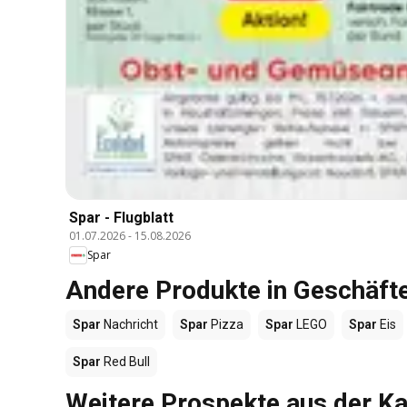
Spar - Flugblatt
01.07.2026
-
15.08.2026
Spar
Andere Produkte in Geschäft
Spar
Nachricht
Spar
Pizza
Spar
LEGO
Spar
Eis
Spar
Red Bull
Weitere Prospekte aus der Ka