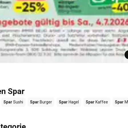
en Spar
Spar
Sushi
Spar
Burger
Spar
Hagel
Spar
Kaffee
Spar
M
tegorie