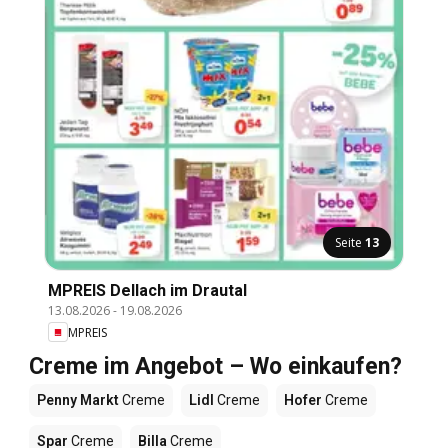
Seite
13
MPREIS Dellach im Drautal
13.08.2026
-
19.08.2026
MPREIS
Creme im Angebot – Wo einkaufen?
Penny Markt
Creme
Lidl
Creme
Hofer
Creme
Spar
Creme
Billa
Creme