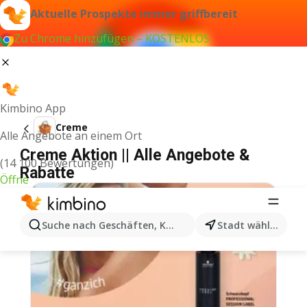
Aktuelle Prospekte immer griffbereit
Zu Chrome hinzufügen – KOSTENLOS
Kimbino App
Creme
Alle Angebote an einem Ort
Creme Aktion || Alle Angebote &
(14 100 Bewertungen)
Rabatte
Öffne
Suche nach Geschäften, Kategorien, Produkten...
Stadt wählen