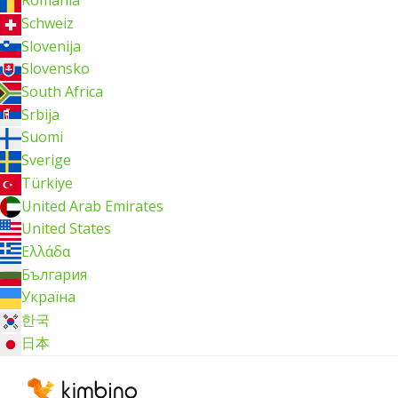
România
Schweiz
Slovenija
Slovensko
South Africa
Srbija
Suomi
Sverige
Türkiye
United Arab Emirates
United States
Ελλάδα
България
Україна
한국
日本