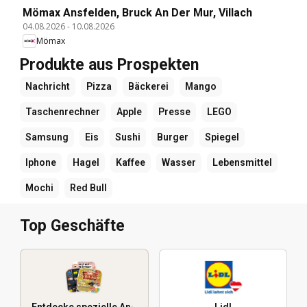
Mömax Ansfelden, Bruck An Der Mur, Villach
04.08.2026
-
10.08.2026
Mömax
Produkte aus Prospekten
Nachricht
Pizza
Bäckerei
Mango
Taschenrechner
Apple
Presse
LEGO
Samsung
Eis
Sushi
Burger
Spiegel
Iphone
Hagel
Kaffee
Wasser
Lebensmittel
Mochi
Red Bull
Top Geschäfte
Entdecke spezielle Angebote
Lidl