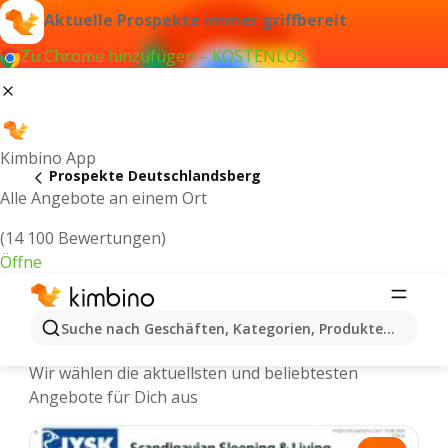
Aktuelle Prospekte immer griffbereit
Zu Chrome hinzufügen – KOSTENLOS
Kimbino App
Prospekte Deutschlandsberg
Alle Angebote an einem Ort
(14 100 Bewertungen)
Öffne
Deutschlandsberg - Neuste
Suche nach Geschäften, Kategorien, Produkten...
Prospekte
Wir wählen die aktuellsten und beliebtesten
Angebote für Dich aus