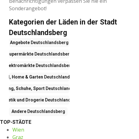
Benachrichtigungen verpassen Sie nie ein
Sonderangebot!
Kategorien der Läden in der Stadt
Deutschlandsberg
Angebote
Deutschlandsberg
Supermärkte
Deutschlandsberg
Elektromärkte
Deutschlandsberg
öbel, Home & Garten
Deutschlandsberg
eidung, Schuhe, Sport
Deutschlandsberg
osmetik und Drogerie
Deutschlandsberg
Andere
Deutschlandsberg
TOP-STÄDTE
Wien
Graz