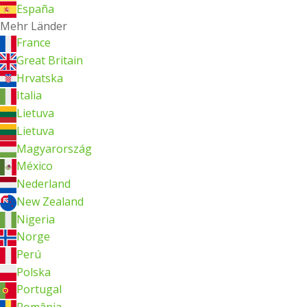
España
Mehr Länder
France
Great Britain
Hrvatska
Italia
Lietuva
Lietuva
Magyarország
México
Nederland
New Zealand
Nigeria
Norge
Perú
Polska
Portugal