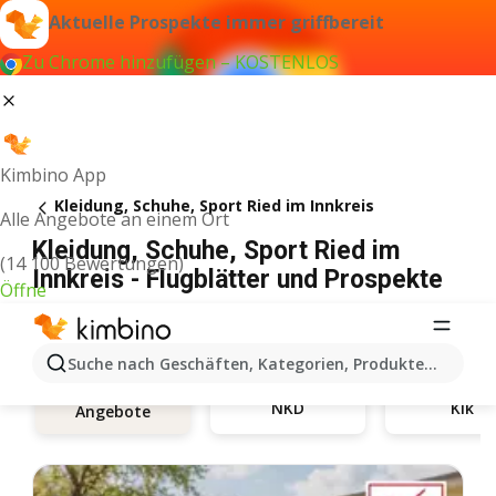
Aktuelle Prospekte immer griffbereit
Zu Chrome hinzufügen – KOSTENLOS
Kimbino App
Kleidung, Schuhe, Sport Ried im Innkreis
Alle Angebote an einem Ort
Kleidung, Schuhe, Sport Ried im
(14 100 Bewertungen)
Innkreis - Flugblätter und Prospekte
Öffne
Suche nach Geschäften, Kategorien, Produkten...
NKD
Kik
Angebote