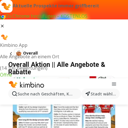
Aktuelle Prospekte immer griffbereit
Zu Chrome hinzufügen – KOSTENLOS
Kimbino App
Overall
Alle Angebote an einem Ort
Overall Aktion || Alle Angebote &
(14 100 Bewertungen)
Rabatte
Öffne
Suche nach Geschäften, Kategorien, Produkten...
Stadt wählen