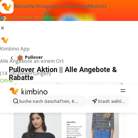
Aktuelle Prospekte immer griffbereit
Zu Chrome hinzufügen – KOSTENLOS
Kimbino App
Pullover
Alle Angebote an einem Ort
Pullover Aktion || Alle Angebote &
(14 100 Bewertungen)
Rabatte
Öffne
Suche nach Geschäften, Kategorien, Produkten...
Stadt wählen