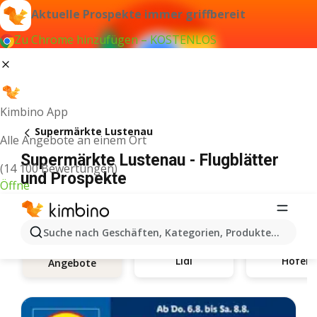
Aktuelle Prospekte immer griffbereit
Zu Chrome hinzufügen – KOSTENLOS
Kimbino App
Supermärkte Lustenau
Alle Angebote an einem Ort
Supermärkte Lustenau - Flugblätter
(14 100 Bewertungen)
und Prospekte
Öffne
Suche nach Geschäften, Kategorien, Produkten...
Lidl
Hofer
Angebote