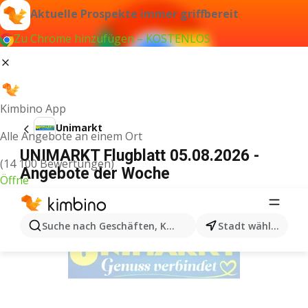
Aktuelle Prospekte immer griffbereit
Zu Chrome hinzufügen – KOSTENLOS
Kimbino App
Unimarkt
Alle Angebote an einem Ort
UNIMARKT Flugblatt 05.08.2026 -
(14 100 Bewertungen)
Angebote der Woche
Öffne
WERBUNG
Suche nach Geschäften, Kategorien, Produkten...
Stadt wählen