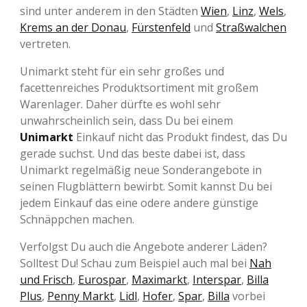
sind unter anderem in den Städten
Wien
,
Linz
,
Wels
,
Krems an der Donau
,
Fürstenfeld
und
Straßwalchen
vertreten.
Unimarkt steht für ein sehr großes und
facettenreiches Produktsortiment mit großem
Warenlager. Daher dürfte es wohl sehr
unwahrscheinlich sein, dass Du bei einem
Unimarkt
Einkauf nicht das Produkt findest, das Du
gerade suchst. Und das beste dabei ist, dass
Unimarkt regelmäßig neue Sonderangebote in
seinen Flugblättern bewirbt. Somit kannst Du bei
jedem Einkauf das eine odere andere günstige
Schnäppchen machen.
Verfolgst Du auch die Angebote anderer Läden?
Solltest Du! Schau zum Beispiel auch mal bei
Nah
und Frisch
,
Eurospar
,
Maximarkt
,
Interspar
,
Billa
Plus
,
Penny Markt
,
Lidl
,
Hofer
,
Spar
,
Billa
vorbei