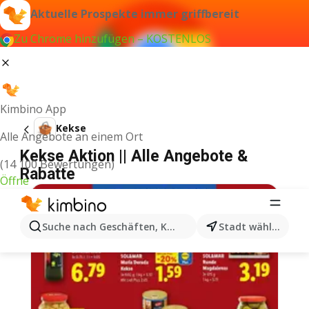
Aktuelle Prospekte immer griffbereit
Zu Chrome hinzufügen – KOSTENLOS
Kimbino App
Kekse
Alle Angebote an einem Ort
Kekse Aktion || Alle Angebote &
(14 100 Bewertungen)
Rabatte
Öffne
Suche nach Geschäften, Kategorien, Produkten...
Stadt wählen