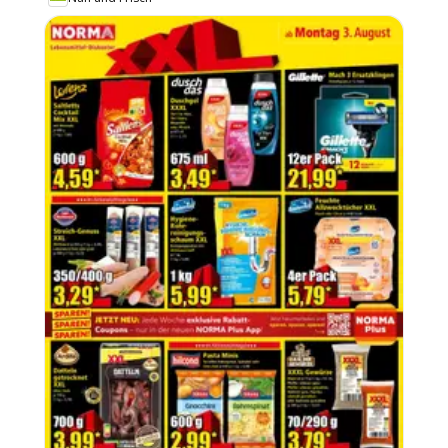
Seite
27
Interspar Wein Welt - Drinking Culture
06.08.2026
-
02.09.2026
Interspar
WERBUNG