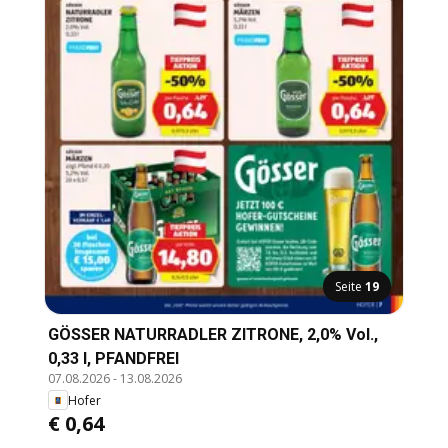
Seite
19
GÖSSER NATURRADLER ZITRONE, 2,0% Vol.,
0,33 l, PFANDFREI
07.08.2026
-
13.08.2026
Hofer
€ 0,64