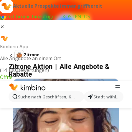
Aktuelle Prospekte immer griffbereit
Zu Chrome hinzufügen – KOSTENLOS
Kimbino App
Zitrone
Alle Angebote an einem Ort
Zitrone Aktion || Alle Angebote &
(14 100 Bewertungen)
Rabatte
Öffne
Suche nach Geschäften, Kategorien, Produkten...
Stadt wählen