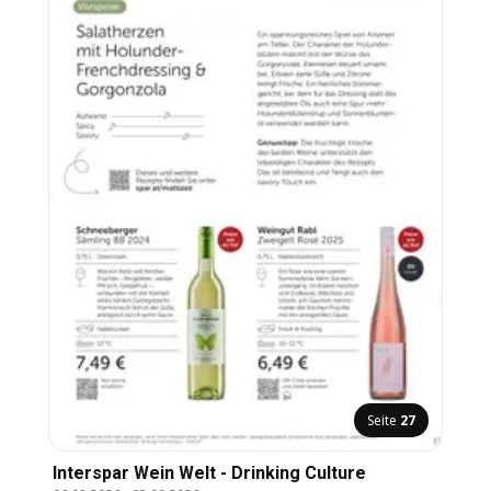
Seite
34
Metro angebote Profi
06.08.2026
-
19.08.2026
Metro