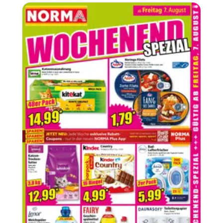
Seite
12
Norma Flugblatt
03.08.2026
-
10.08.2026
Norma
WERBUNG