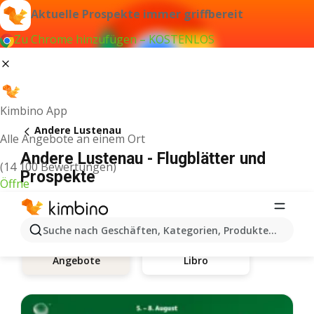
Aktuelle Prospekte immer griffbereit
Zu Chrome hinzufügen – KOSTENLOS
Kimbino App
Andere Lustenau
Alle Angebote an einem Ort
Andere Lustenau - Flugblätter und
(14 100 Bewertungen)
Prospekte
Öffne
Suche nach Geschäften, Kategorien, Produkten...
Libro
Angebote