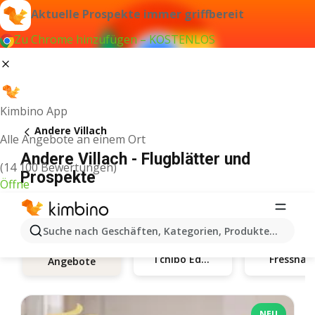
Aktuelle Prospekte immer griffbereit
Zu Chrome hinzufügen – KOSTENLOS
Kimbino App
Andere Villach
Alle Angebote an einem Ort
Andere Villach - Flugblätter und
(14 100 Bewertungen)
Prospekte
Öffne
Suche nach Geschäften, Kategorien, Produkten...
Tchibo Eduscho
Fressnap
Angebote
NEU