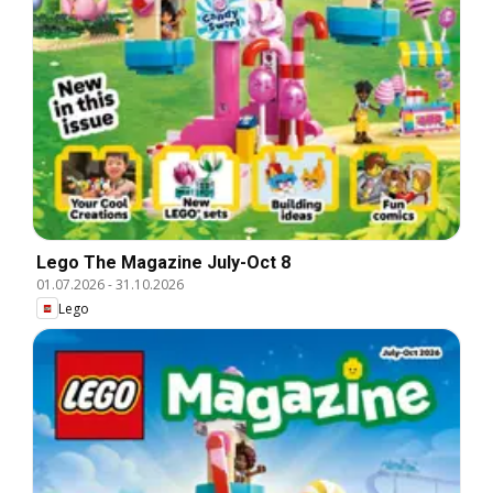
Lego The Magazine July-Oct 8
01.07.2026
-
31.10.2026
Lego