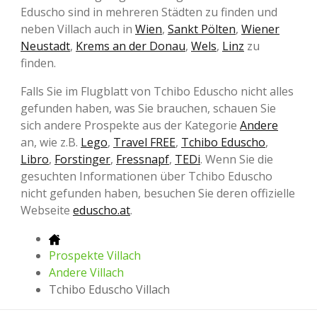
Eduscho sind in mehreren Städten zu finden und
neben Villach auch in
Wien
,
Sankt Pölten
,
Wiener
Neustadt
,
Krems an der Donau
,
Wels
,
Linz
zu
finden.
Falls Sie im Flugblatt von Tchibo Eduscho nicht alles
gefunden haben, was Sie brauchen, schauen Sie
sich andere Prospekte aus der Kategorie
Andere
an, wie z.B.
Lego
,
Travel FREE
,
Tchibo Eduscho
,
Libro
,
Forstinger
,
Fressnapf
,
TEDi
. Wenn Sie die
gesuchten Informationen über Tchibo Eduscho
nicht gefunden haben, besuchen Sie deren offizielle
Webseite
eduscho.at
.
Prospekte Villach
Andere Villach
Tchibo Eduscho Villach