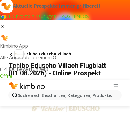
Aktuelle Prospekte immer griffbereit
Zu Chrome hinzufügen – KOSTENLOS
Kimbino App
Tchibo Eduscho Villach
Alle Angebote an einem Ort
Tchibo Eduscho Villach Flugblatt
(14 100 Bewertungen)
(01.08.2026) - Online Prospekt
Öffne
WERBUNG
Suche nach Geschäften, Kategorien, Produkten...