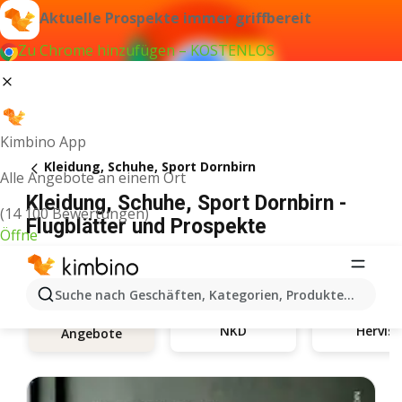
Aktuelle Prospekte immer griffbereit
Zu Chrome hinzufügen – KOSTENLOS
Kimbino App
Kleidung, Schuhe, Sport Dornbirn
Alle Angebote an einem Ort
Kleidung, Schuhe, Sport Dornbirn -
(14 100 Bewertungen)
Flugblätter und Prospekte
Öffne
Suche nach Geschäften, Kategorien, Produkten...
NKD
Hervis
Angebote