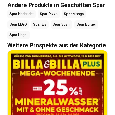
Andere Produkte in Geschäften Spar
Spar
Nachricht
Spar
Pizza
Spar
Mango
Spar
LEGO
Spar
Eis
Spar
Sushi
Spar
Burger
Spar
Hagel
Weitere Prospekte aus der Kategorie