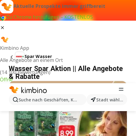
Aktuelle Prospekte immer griffbereit
Zu Chrome hinzufügen – KOSTENLOS
Kimbino App
Spar Wasser
Alle Angebote an einem Ort
Wasser Spar Aktion || Alle Angebote
(14 100 Bewertungen)
& Rabatte
Öffne
Suche nach Geschäften, Kategorien, Produkten...
Stadt wählen