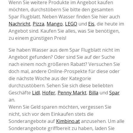
Wenn Sie weitere Produkte im Angebot kaufen
möchten, durchstöbern Sie bitte den gesamten
Spar Flugblatt. Neben Wasser finden Sie hier auch
Nachricht
,
Pizza
,
Mango
,
LEGO
und
Eis
, die heute im
Angebot sind. Kaufen Sie alles, was Sie benötigen,
zu einem günstigen Preis!
Sie haben Wasser aus dem Spar Flugblatt nicht im
Angebot gefunden? Oder sind Sie auf der Suche
nach einem noch größeren Rabatt? Versuchen Sie
doch mal, andere Online-Prospekte für diese oder
die nächste Woche aus der Kategorie
durchzustöbern. Sehen Sie sich diese beliebten
Geschäfte
Lidl
,
Hofer
,
Penny Markt
,
Billa
und
Spar
an.
Wenn Sie Geld sparen möchten, vergessen Sie
nicht, sich vor dem Einkaufen stets die
Sonderangebote auf
Kimbino.at
anzusehen. Um alle
Sonderangebote griffbereit zu haben, laden Sie