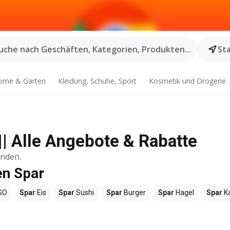
uche nach Geschäften, Kategorien, Produkten...
St
ome & Garten
Kleidung, Schuhe, Sport
Kosmetik und Drogerie
|| Alle Angebote & Rabatte
inden.
en Spar
GO
Spar
Eis
Spar
Sushi
Spar
Burger
Spar
Hagel
Spar
K