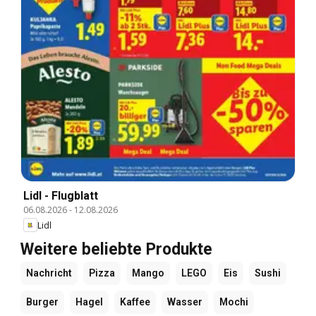
Lidl - Flugblatt
06.08.2026
-
12.08.2026
Lidl
Weitere beliebte Produkte
Nachricht
Pizza
Mango
LEGO
Eis
Sushi
Burger
Hagel
Kaffee
Wasser
Mochi