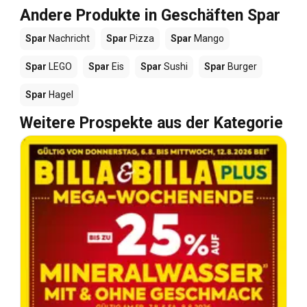
Andere Produkte in Geschäften Spar
Spar
Nachricht
Spar
Pizza
Spar
Mango
Spar
LEGO
Spar
Eis
Spar
Sushi
Spar
Burger
Spar
Hagel
Weitere Prospekte aus der Kategorie