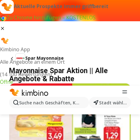
Aktuelle Prospekte immer griffbereit
Zu Chrome hinzufügen – KOSTENLOS
Kimbino App
Spar Mayonnaise
Alle Angebote an einem Ort
Mayonnaise Spar Aktion || Alle
(14 100 Bewertungen)
Angebote & Rabatte
Öffne
Suche nach Geschäften, Kategorien, Produkten...
Stadt wählen