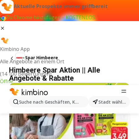
Aktuelle Prospekte immer griffbereit
Zu Chrome hinzufügen – KOSTENLOS
Kimbino App
Spar Himbeere
Alle Angebote an einem Ort
Himbeere Spar Aktion || Alle
(14 100 Bewertungen)
Angebote & Rabatte
Öffne
Suche nach Geschäften, Kategorien, Produkten...
Stadt wählen