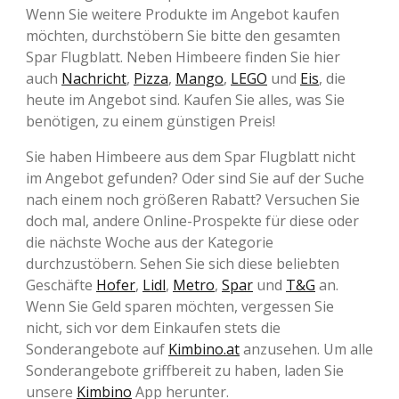
Wenn Sie weitere Produkte im Angebot kaufen
möchten, durchstöbern Sie bitte den gesamten
Spar Flugblatt. Neben Himbeere finden Sie hier
auch
Nachricht
,
Pizza
,
Mango
,
LEGO
und
Eis
, die
heute im Angebot sind. Kaufen Sie alles, was Sie
benötigen, zu einem günstigen Preis!
Sie haben Himbeere aus dem Spar Flugblatt nicht
im Angebot gefunden? Oder sind Sie auf der Suche
nach einem noch größeren Rabatt? Versuchen Sie
doch mal, andere Online-Prospekte für diese oder
die nächste Woche aus der Kategorie
durchzustöbern. Sehen Sie sich diese beliebten
Geschäfte
Hofer
,
Lidl
,
Metro
,
Spar
und
T&G
an.
Wenn Sie Geld sparen möchten, vergessen Sie
nicht, sich vor dem Einkaufen stets die
Sonderangebote auf
Kimbino.at
anzusehen. Um alle
Sonderangebote griffbereit zu haben, laden Sie
unsere
Kimbino
App herunter.