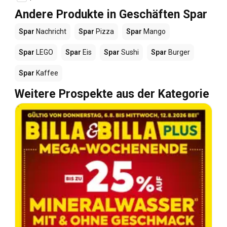
Andere Produkte in Geschäften Spar
Spar
Nachricht
Spar
Pizza
Spar
Mango
Spar
LEGO
Spar
Eis
Spar
Sushi
Spar
Burger
Spar
Kaffee
Weitere Prospekte aus der Kategorie