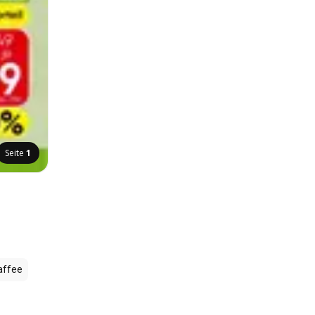
Seite
1
affee