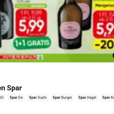
en Spar
GO
Spar
Eis
Spar
Sushi
Spar
Burger
Spar
Hagel
Spar
K