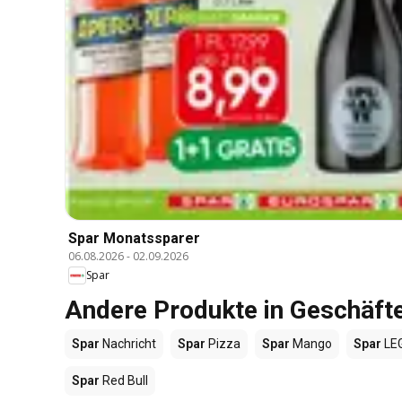
Spar Monatssparer
06.08.2026
-
02.09.2026
Spar
Andere Produkte in Geschäft
Spar
Nachricht
Spar
Pizza
Spar
Mango
Spar
LE
Spar
Red Bull