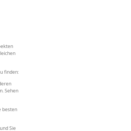
pekten
leichen
u finden:
nderen
en. Sehen
e besten
und Sie