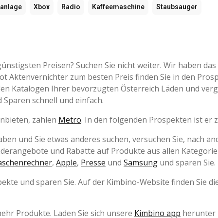
anlage
Xbox
Radio
Kaffeemaschine
Staubsauger
ünstigsten Preisen? Suchen Sie nicht weiter. Wir haben das
t Aktenvernichter zum besten Preis finden Sie in den Pros
n den Katalogen Ihrer bevorzugten Österreich Läden und verg
 Sparen schnell und einfach.
anbieten, zählen
Metro
. In den folgenden Prospekten ist er z
haben und Sie etwas anderes suchen, versuchen Sie, nach a
onderangebote und Rabatte auf Produkte aus allen Kategori
aschenrechner
,
Apple
,
Presse
und
Samsung
und sparen Sie.
ekte und sparen Sie. Auf der Kimbino-Website finden Sie di
mehr Produkte. Laden Sie sich unsere
Kimbino app
herunter 