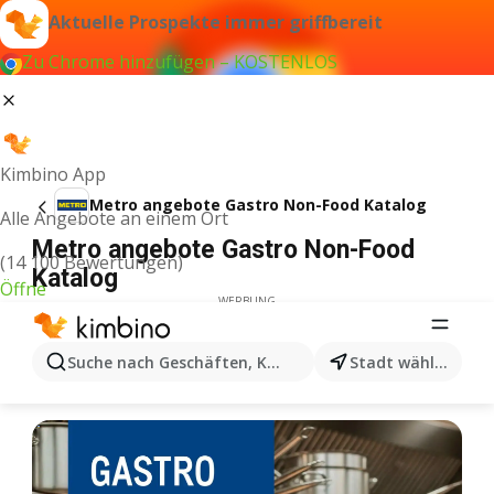
Aktuelle Prospekte immer griffbereit
Zu Chrome hinzufügen – KOSTENLOS
Kimbino App
Metro angebote Gastro Non-Food Katalog
Alle Angebote an einem Ort
Metro angebote Gastro Non-Food
(14 100 Bewertungen)
Katalog
Öffne
WERBUNG
Suche nach Geschäften, Kategorien, Produkten...
Stadt wählen