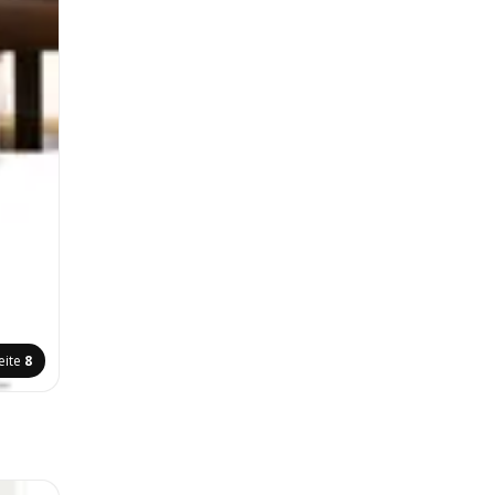
eite
8