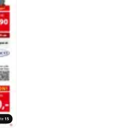
ite
15