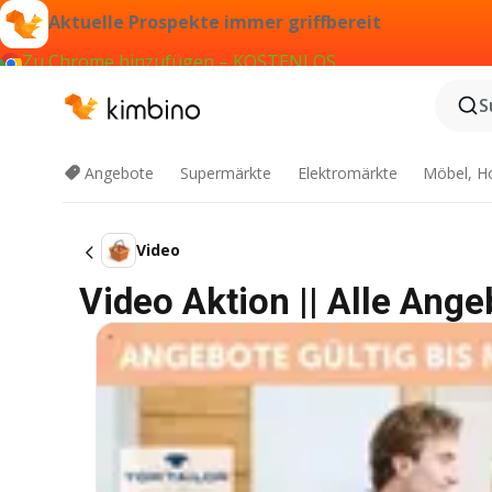
Aktuelle Prospekte immer griffbereit
Zu Chrome hinzufügen – KOSTENLOS
S
Angebote
Supermärkte
Elektromärkte
Möbel, H
Video
Video Aktion || Alle Ang