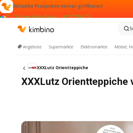
Aktuelle Prospekte immer griffbereit
Zu Chrome hinzufügen – KOSTENLOS
S
Angebote
Supermärkte
Elektromärkte
Möbel, H
XXXLutz Orientteppiche
XXXLutz Orientteppiche 