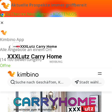
Aktuelle Prospekte immer griffbereit
Zu Chrome hinzufügen – KOSTENLOS
Kimbino App
XXXLutz Carry Home
Alle Angebote an einem Ort
XXXLutz Carry Home
(14 100 Bewertungen)
WERBUNG
Öffne
Suche nach Geschäften, Kategorien, Produkten...
Stadt wählen