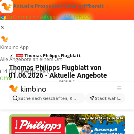
Aktuelle Prospekte immer griffbereit
Zu Chrome hinzufügen – KOSTENLOS
Kimbino App
Thomas Philipps Flugblatt
Alle Angebote an einem Ort
Thomas Philipps Flugblatt von
(14 100 Bewertungen)
01.06.2026 - Aktuelle Angebote
Öffne
WERBUNG
Suche nach Geschäften, Kategorien, Produkten...
Stadt wählen