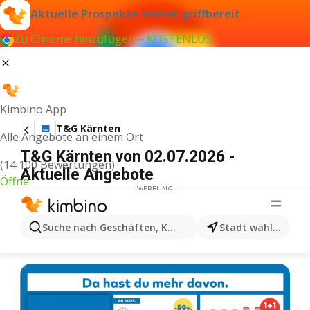
Aktuelle Prospekte immer griffbereit
Zu Chrome hinzufügen – KOSTENLOS
Kimbino App
T&G Kärnten
Alle Angebote an einem Ort
T&G Kärnten von 02.07.2026 -
(14 100 Bewertungen)
Aktuelle Angebote
Öffne
WERBUNG
Suche nach Geschäften, Kategorien, Produkten...
Stadt wählen