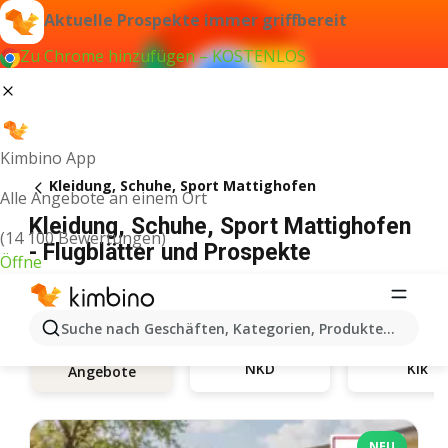
Aktuelle Prospekte immer griffbereit
Zu Chrome hinzufügen – KOSTENLOS
Kimbino App
Kleidung, Schuhe, Sport Mattighofen
Alle Angebote an einem Ort
Kleidung, Schuhe, Sport Mattighofen
(14 100 Bewertungen)
- Flugblätter und Prospekte
Öffne
Suche nach Geschäften, Kategorien, Produkten...
NKD
Kik
Angebote
NEU