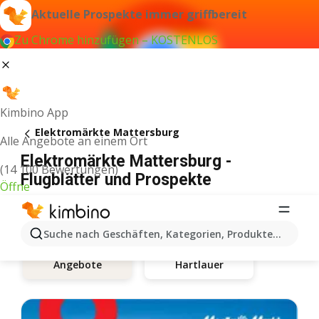
Aktuelle Prospekte immer griffbereit
Zu Chrome hinzufügen – KOSTENLOS
Kimbino App
Elektromärkte Mattersburg
Alle Angebote an einem Ort
Elektromärkte Mattersburg -
(14 100 Bewertungen)
Flugblätter und Prospekte
Öffne
Suche nach Geschäften, Kategorien, Produkten...
Hartlauer
Angebote