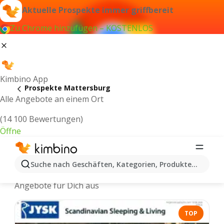
Aktuelle Prospekte immer griffbereit
Zu Chrome hinzufügen – KOSTENLOS
Kimbino App
Prospekte Mattersburg
Alle Angebote an einem Ort
(14 100 Bewertungen)
Öffne
Mattersburg - Neuste Prospekte
Suche nach Geschäften, Kategorien, Produkten...
Wir wählen die aktuellsten und beliebtesten
Angebote für Dich aus
TOP