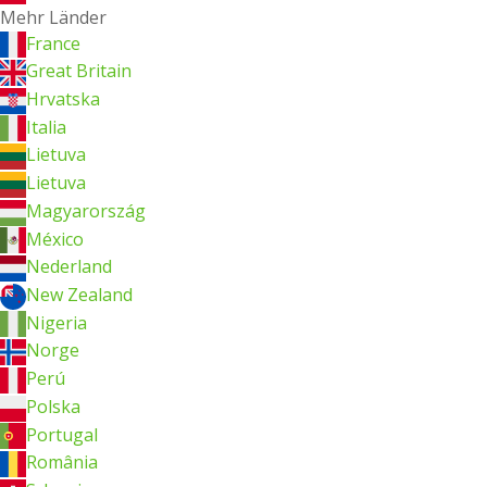
Mehr Länder
France
Great Britain
Hrvatska
Italia
Lietuva
Lietuva
Magyarország
México
Nederland
New Zealand
Nigeria
Norge
Perú
Polska
Portugal
România