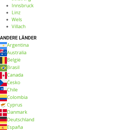
Innsbruck
Linz
Wels
Villach
ANDERE LÄNDER
Argentina
Australia
België
Brasil
Canada
Česko
Chile
Colombia
Cyprus
Danmark
Deutschland
España