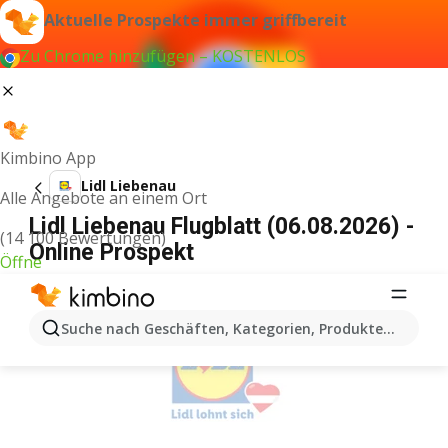
Aktuelle Prospekte immer griffbereit
Zu Chrome hinzufügen – KOSTENLOS
Kimbino App
Lidl Liebenau
Alle Angebote an einem Ort
Lidl Liebenau Flugblatt (06.08.2026) -
(14 100 Bewertungen)
Online Prospekt
Öffne
WERBUNG
Suche nach Geschäften, Kategorien, Produkten...