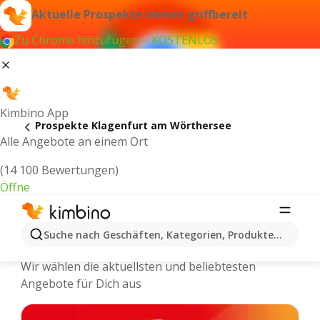
Aktuelle Prospekte immer griffbereit
Zu Chrome hinzufügen – KOSTENLOS
Kimbino App
Prospekte Klagenfurt am Wörthersee
Alle Angebote an einem Ort
(14 100 Bewertungen)
Öffne
Klagenfurt am Wörthersee - Neuste
Suche nach Geschäften, Kategorien, Produkten...
Prospekte
Wir wählen die aktuellsten und beliebtesten
Angebote für Dich aus