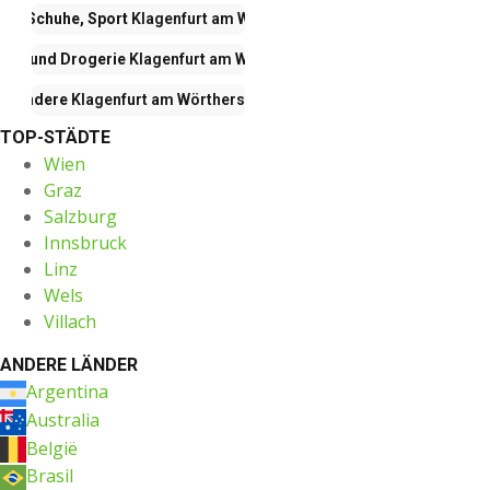
ng, Schuhe, Sport
Klagenfurt am Wörthersee
tik und Drogerie
Klagenfurt am Wörthersee
Andere
Klagenfurt am Wörthersee
TOP-STÄDTE
Wien
Graz
Salzburg
Innsbruck
Linz
Wels
Villach
ANDERE LÄNDER
Argentina
Australia
België
Brasil