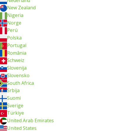
Nederland
New Zealand
Nigeria
Norge
Perú
Polska
Portugal
România
Schweiz
Slovenija
Slovensko
South Africa
Srbija
Suomi
Sverige
Türkiye
United Arab Emirates
United States