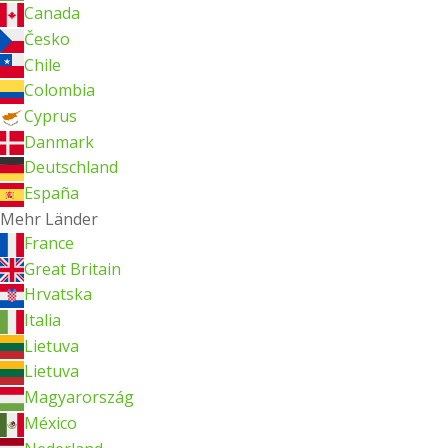
Canada
Česko
Chile
Colombia
Cyprus
Danmark
Deutschland
España
Mehr Länder
France
Great Britain
Hrvatska
Italia
Lietuva
Lietuva
Magyarország
México