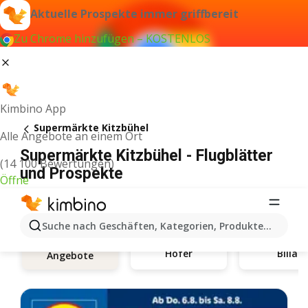
Aktuelle Prospekte immer griffbereit
Zu Chrome hinzufügen – KOSTENLOS
Kimbino App
Supermärkte Kitzbühel
Alle Angebote an einem Ort
Supermärkte Kitzbühel - Flugblätter
(14 100 Bewertungen)
und Prospekte
Öffne
Suche nach Geschäften, Kategorien, Produkten...
Hofer
Billa
Angebote