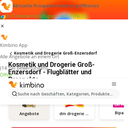
Aktuelle Prospekte immer griffbereit
Zu Chrome hinzufügen – KOSTENLOS
Kimbino App
Kosmetik und Drogerie Groß-Enzersdorf
Alle Angebote an einem Ort
Kosmetik und Drogerie Groß-
(14 100 Bewertungen)
Enzersdorf - Flugblätter und
Öffne
Prospekte
Suche nach Geschäften, Kategorien, Produkten...
Bipa
dm drogerie markt
Angebote