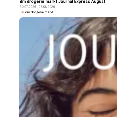
dm drogerie markt Journal Express August
30.07.2026
-
26.08.2026
dm drogerie markt