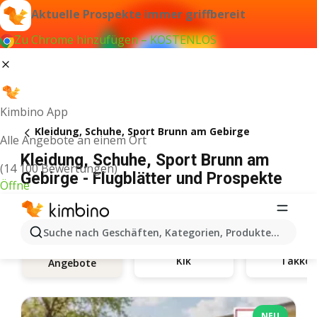
Aktuelle Prospekte immer griffbereit
Zu Chrome hinzufügen – KOSTENLOS
Kimbino App
Kleidung, Schuhe, Sport Brunn am Gebirge
Alle Angebote an einem Ort
Kleidung, Schuhe, Sport Brunn am
(14 100 Bewertungen)
Gebirge - Flugblätter und Prospekte
Öffne
Suche nach Geschäften, Kategorien, Produkten...
Kik
Takko
Angebote
NEU