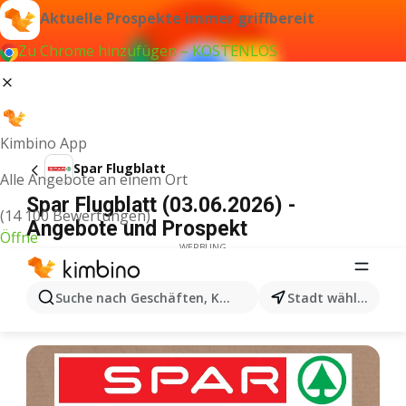
Aktuelle Prospekte immer griffbereit
Zu Chrome hinzufügen – KOSTENLOS
Kimbino App
Spar Flugblatt
Alle Angebote an einem Ort
Spar Flugblatt (03.06.2026) -
(14 100 Bewertungen)
Angebote und Prospekt
Öffne
WERBUNG
Suche nach Geschäften, Kategorien, Produkten...
Stadt wählen