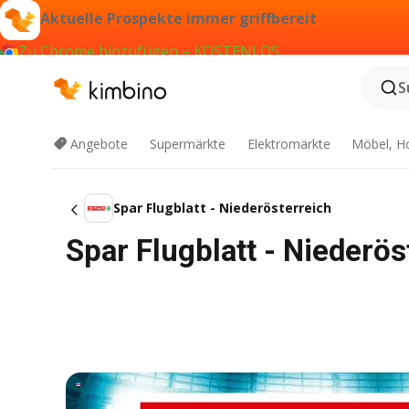
Aktuelle Prospekte immer griffbereit
Zu Chrome hinzufügen – KOSTENLOS
S
Angebote
Supermärkte
Elektromärkte
Möbel, H
Spar Flugblatt - Niederösterreich
Spar Flugblatt - Niederö