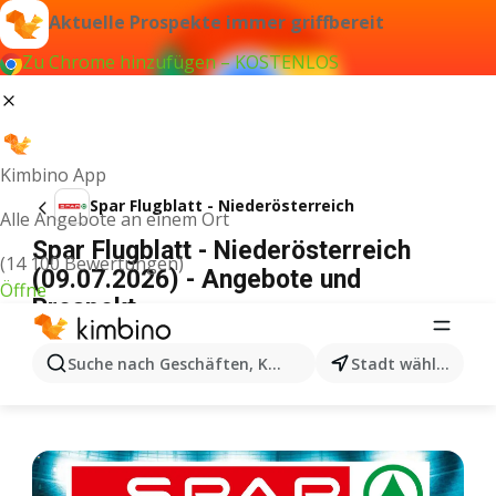
Aktuelle Prospekte immer griffbereit
Zu Chrome hinzufügen – KOSTENLOS
Kimbino App
Spar Flugblatt - Niederösterreich
Alle Angebote an einem Ort
Spar Flugblatt - Niederösterreich
(14 100 Bewertungen)
(09.07.2026) - Angebote und
Öffne
Prospekt
WERBUNG
Suche nach Geschäften, Kategorien, Produkten...
Stadt wählen