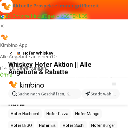
Aktuelle Prospekte immer griffbereit
Zu Chrome hinzufügen – KOSTENLOS
Kimbino App
Hofer Whiskey
Alle Angebote an einem Ort
Whiskey Hofer Aktion || Alle
(14 100 Bewertungen)
Angebote & Rabatte
Öffne
Wir konnten keine Ergebnisse für diesen Begriff
finden.
Andere Produkte in Geschäften
Suche nach Geschäften, Kategorien, Produkten...
Stadt wählen
Hofer
Hofer
Nachricht
Hofer
Pizza
Hofer
Mango
Hofer
LEGO
Hofer
Eis
Hofer
Sushi
Hofer
Burger