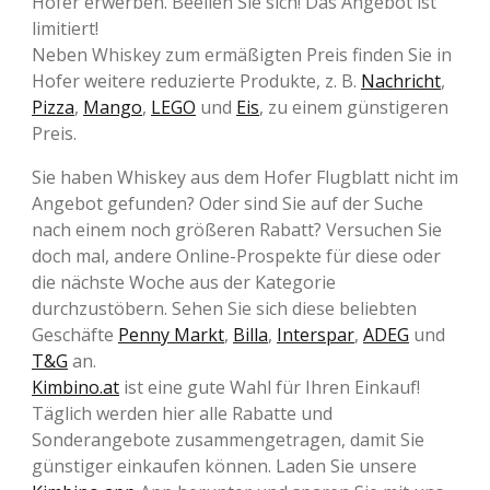
Hofer erwerben. Beeilen Sie sich! Das Angebot ist
limitiert!
Neben Whiskey zum ermäßigten Preis finden Sie in
Hofer weitere reduzierte Produkte, z. B.
Nachricht
,
Pizza
,
Mango
,
LEGO
und
Eis
, zu einem günstigeren
Preis.
Sie haben Whiskey aus dem Hofer Flugblatt nicht im
Angebot gefunden? Oder sind Sie auf der Suche
nach einem noch größeren Rabatt? Versuchen Sie
doch mal, andere Online-Prospekte für diese oder
die nächste Woche aus der Kategorie
durchzustöbern. Sehen Sie sich diese beliebten
Geschäfte
Penny Markt
,
Billa
,
Interspar
,
ADEG
und
T&G
an.
Kimbino.at
ist eine gute Wahl für Ihren Einkauf!
Täglich werden hier alle Rabatte und
Sonderangebote zusammengetragen, damit Sie
günstiger einkaufen können. Laden Sie unsere